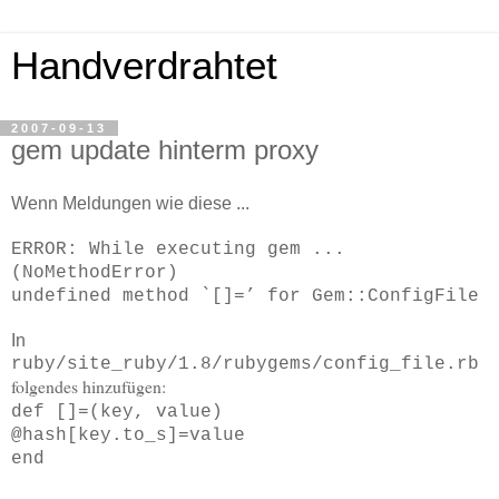
Handverdrahtet
2007-09-13
gem update hinterm proxy
Wenn Meldungen wie diese ...
ERROR: While executing gem ...
(NoMethodError)
undefined method `[]=’ for Gem::ConfigFile
In
ruby/site_ruby/1.8/rubygems/config_file.rb
folgendes hinzufügen:
def []=(key, value)
@hash[key.to_s]=value
end